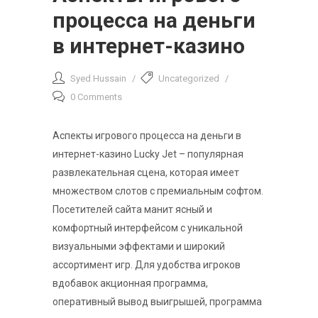
процесса на деньги
в интернет-казино
Syed Hussain
Uncategorized
0 Comments
Аспекты игрового процесса на деньги в
интернет-казино Lucky Jet – популярная
развлекательная сцена, которая имеет
множеством слотов с премиальным софтом.
Посетителей сайта манит ясный и
комфортный интерфейсом с уникальной
визуальными эффектами и широкий
ассортимент игр. Для удобства игроков
вдобавок акционная программа,
оперативный вывод выигрышей, программа