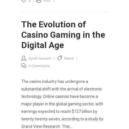
0
Print
The Evolution of
Casino Gaming in the
Digital Age
Syed Hussain
News
0 Comments
The casino industry has undergone a
substantial shift with the arrival of electronic
technology. Online casinos have become a
major player in the global gaming sector, with
earnings expected to reach $127 billion by
twenty twenty-seven, according to a study by
Grand View Research. This...