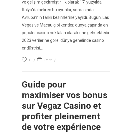
ve gelişim geçirmiştir. İlk olarak 17. yüzyılda
İtalya’da beliren bu oyunlar, sonrasında
Avrupa’nın farklı kesimlerine yayıldı. Bugün, Las
Vegas ve Macau gibi kentler, dünya çapında en
popüler casino noktaları olarak öne gelmektedir.
2023 verilerine göre, dünya genelinde casino
endüstrisi...
0
Print
Guide pour
maximiser vos bonus
sur Vegaz Casino et
profiter pleinement
de votre expérience