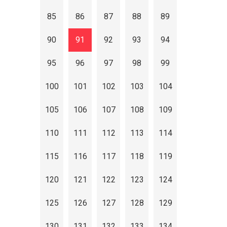
85
86
87
88
89
90
91
92
93
94
95
96
97
98
99
100
101
102
103
104
105
106
107
108
109
110
111
112
113
114
115
116
117
118
119
120
121
122
123
124
125
126
127
128
129
130
131
132
133
134