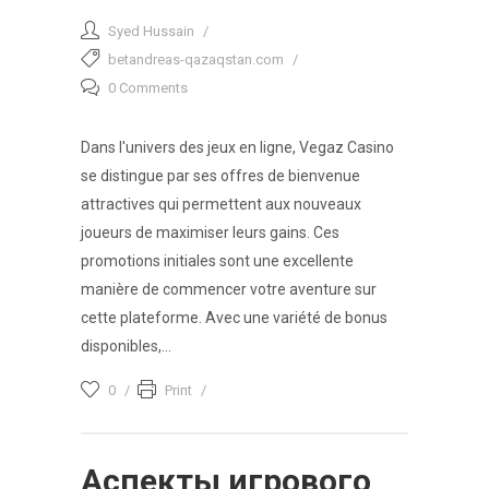
Syed Hussain
betandreas-qazaqstan.com
0 Comments
Dans l'univers des jeux en ligne, Vegaz Casino
se distingue par ses offres de bienvenue
attractives qui permettent aux nouveaux
joueurs de maximiser leurs gains. Ces
promotions initiales sont une excellente
manière de commencer votre aventure sur
cette plateforme. Avec une variété de bonus
disponibles,...
0
Print
Аспекты игрового