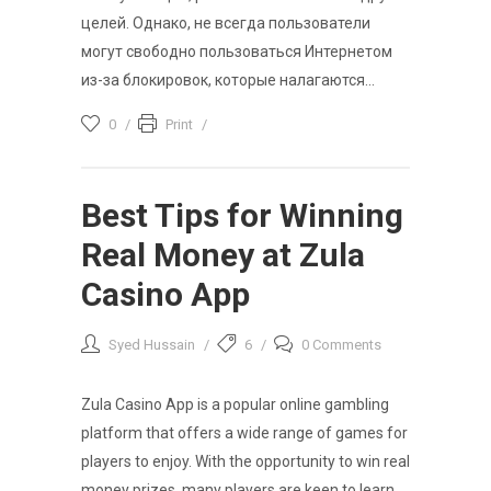
целей. Однако, не всегда пользователи
могут свободно пользоваться Интернетом
из-за блокировок, которые налагаются...
0
Print
Best Tips for Winning
Real Money at Zula
Casino App
Syed Hussain
6
0 Comments
Zula Casino App is a popular online gambling
platform that offers a wide range of games for
players to enjoy. With the opportunity to win real
money prizes, many players are keen to learn