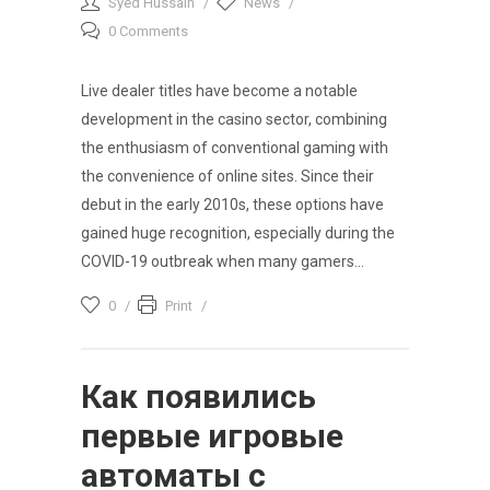
Syed Hussain
News
0 Comments
Live dealer titles have become a notable
development in the casino sector, combining
the enthusiasm of conventional gaming with
the convenience of online sites. Since their
debut in the early 2010s, these options have
gained huge recognition, especially during the
COVID-19 outbreak when many gamers...
0
Print
Как появились
первые игровые
автоматы с