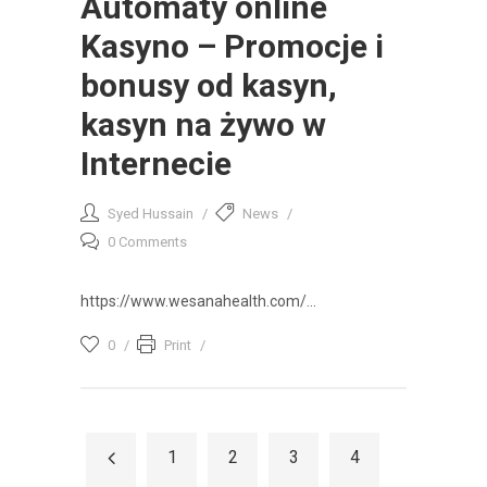
Automaty online
Kasyno – Promocje i
bonusy od kasyn,
kasyn na żywo w
Internecie
Syed Hussain
News
0 Comments
https://www.wesanahealth.com/...
0
Print
1
2
3
4