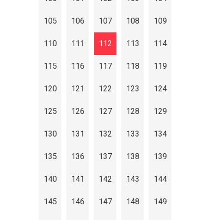
105
106
107
108
109
110
111
112
113
114
115
116
117
118
119
120
121
122
123
124
125
126
127
128
129
130
131
132
133
134
135
136
137
138
139
140
141
142
143
144
145
146
147
148
149