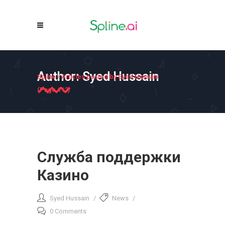
Author: Syed Hussain
Spline
/
Articles posted by Syed Hussain
(Page 112)
Служба поддержки
Казино
Syed Hussain
News
0 Comments