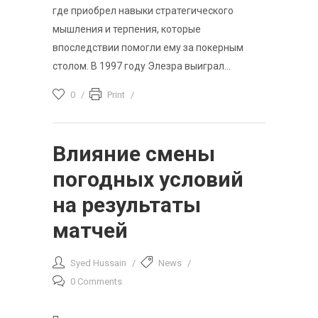
где приобрел навыки стратегического
мышления и терпения, которые
впоследствии помогли ему за покерным
столом. В 1997 году Элезра выиграл...
0
Print
Влияние смены
погодных условий
на результаты
матчей
Syed Hussain
News
0 Comments