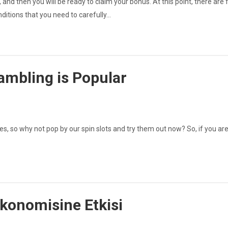
 and then you will be ready to claim your bonus. At this point, there ar
itions that you need to carefully...
ambling is Popular
s, so why not pop by our spin slots and try them out now? So, if you ar
konomisine Etkisi