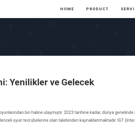
HOME
PRODUCT
SERV
i: Yenilikler ve Gelecek
yunlarından biri haline ulaşmıştır. 2023 tarihine kadar, dünya genelinde 
enceli oyun tecrübelerine olan talebinden kaynaklanmaktadır. IGT (Inte