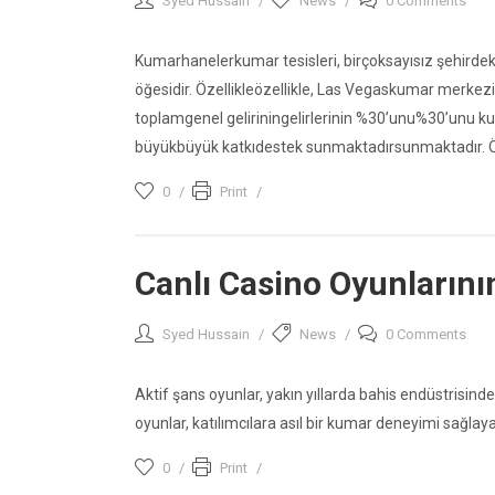
Syed Hussain
News
0 Comments
Kumarhanelerkumar tesisleri, birçoksayısız şehird
öğesidir. Özellikleözellikle, Las Vegaskumar merkez
toplamgenel geliriningelirlerinin %30’unu%30’unu k
büyükbüyük katkıdestek sunmaktadırsunmaktadır. Ör
0
Print
Canlı Casino Oyunlarının
Syed Hussain
News
0 Comments
Aktif şans oyunlar, yakın yıllarda bahis endüstrisin
oyunlar, katılımcılara asıl bir kumar deneyimi sağla
0
Print