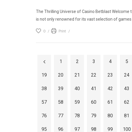
The Thrilling Universe of Casino Betblast Welcome to
is not only renowned for its vast selection of games 
0
Print
1
2
3
4
5
19
20
21
22
23
24
38
39
40
41
42
43
57
58
59
60
61
62
76
77
78
79
80
81
95
96
97
98
99
100