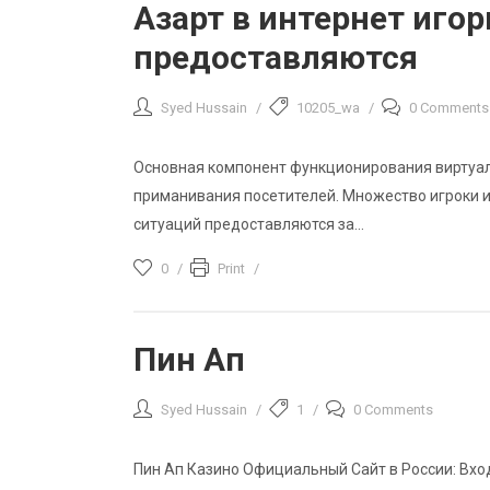
Азарт в интернет иго
предоставляются
Syed Hussain
10205_wa
0 Comments
Основная компонент функционирования виртуальн
приманивания посетителей. Множество игроки и
ситуаций предоставляются за...
0
Print
Пин Ап
Syed Hussain
1
0 Comments
Пин Ап Казино Официальный Сайт в России: Вход