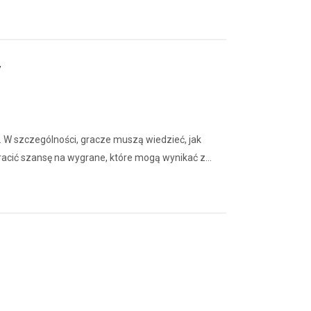
y
 W szczególności, gracze muszą wiedzieć, jak
acić szansę na wygrane, które mogą wynikać z...