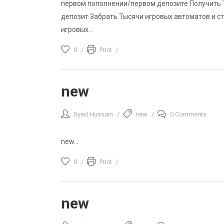
первом пополнении/первом депозите Получить Т
депозит Забрать Тысячи игровых автоматов и с
игровых...
0
Print
new
Syed Hussain
new
0 Comments
new...
0
Print
new