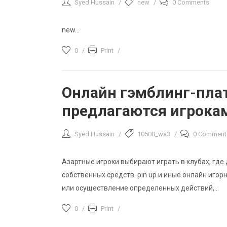
Syed Hussain
new
0 Comments
new...
0
Print
Онлайн гэмблинг-пла
предлагаются игрокам
Syed Hussain
10500_wa3
0 Comment
Азартные игроки выбирают играть в клубах, гд
собственных средств. pin up и иные онлайн иго
или осуществление определенных действий,...
0
Print