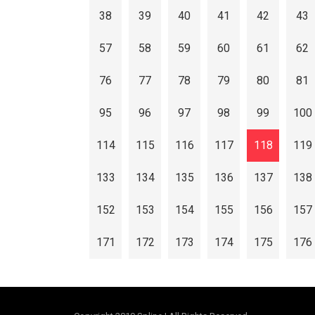
38
39
40
41
42
43
57
58
59
60
61
62
76
77
78
79
80
81
95
96
97
98
99
100
114
115
116
117
118
119
133
134
135
136
137
138
152
153
154
155
156
157
171
172
173
174
175
176