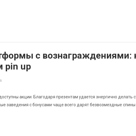
тформы с вознаграждениями: 
 pin up
s
е доступны акции. Благодаря презентам удается энергично делать
рные заведения с бонусами чаще всего дарят безвозмездные спины