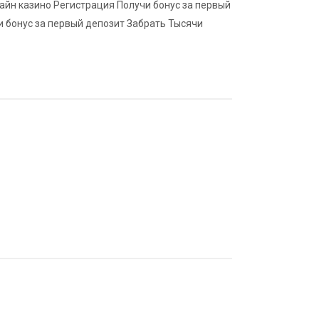
йн казино Регистрация Получи бонус за первый
и бонус за первый депозит Забрать Тысячи