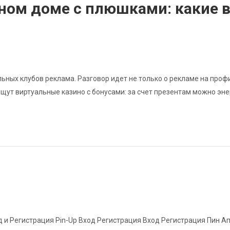
рном доме с плюшками: какие
ых клубов реклама. Разговор идет не только о рекламе на профил
щут виртуальные казино с бонусами: за счет презентам можно эне
 и Регистрация Pin-Up Вход Регистрация Вход Регистрация Пин Ап 