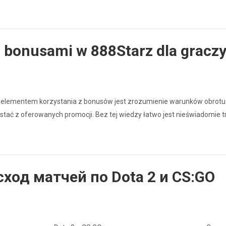
u bonusami w 888Starz dla gracz
 elementem korzystania z bonusów jest zrozumienie warunków obrotu.
tać z oferowanych promocji. Bez tej wiedzy łatwo jest nieświadomie tr
ход матчей по Dota 2 и CS:GO