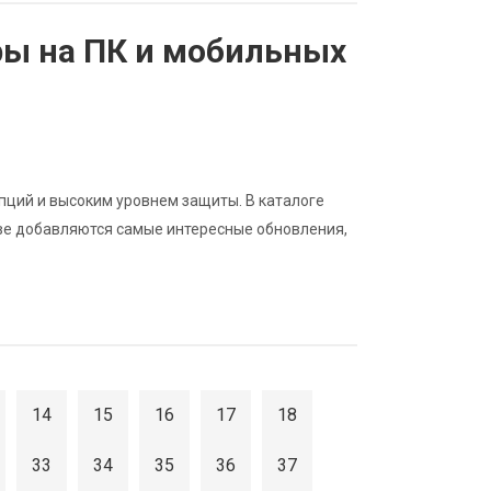
ры на ПК и мобильных
пций и высоким уровнем защиты. В каталоге
ве добавляются самые интересные обновления,
14
15
16
17
18
33
34
35
36
37