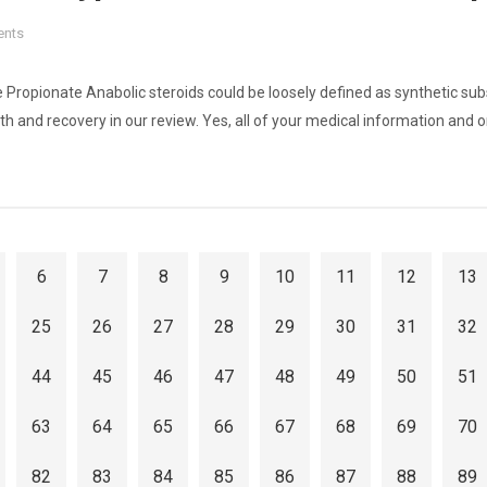
ents
pionate Anabolic steroids could be loosely defined as synthetic subst
d recovery in our review. Yes, all of your medical information and orde
6
7
8
9
10
11
12
13
25
26
27
28
29
30
31
32
44
45
46
47
48
49
50
51
63
64
65
66
67
68
69
70
82
83
84
85
86
87
88
89