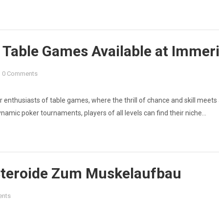
 Table Games Available at Immer
0 Comments
 enthusiasts of table games, where the thrill of chance and skill meets
amic poker tournaments, players of all levels can find their niche...
 Steroide Zum Muskelaufbau
ents