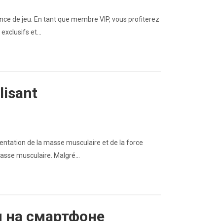
nce de jeu. En tant que membre VIP, vous profiterez
xclusifs et...
lisant
ntation de la masse musculaire et de la force
asse musculaire. Malgré...
и на смартфоне