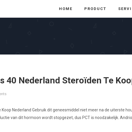
HOME
PRODUCT
SERV
s 40 Nederland Steroïden Te Ko
ents
 Koop Nederland Gebruik dit geneesmiddel niet meer na de uiterste ho
uctie van dit hormoon wordt stopgezet, dus PCT is noodzakelijk. Andriol