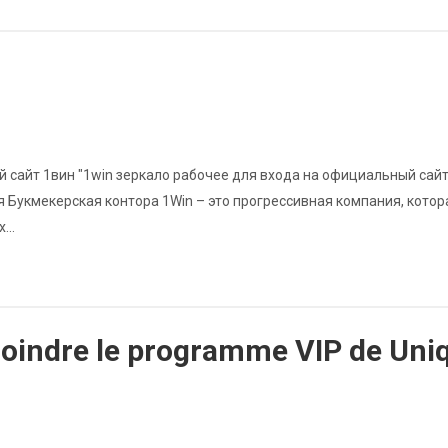
 сайт 1вин "1win зеркало рабочее для входа на официальный сайт
 Букмекерская контора 1Win – это прогрессивная компания, котора
...
oindre le programme VIP de Uniq