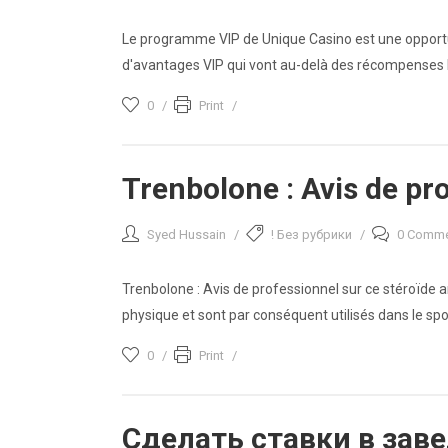
Le programme VIP de Unique Casino est une opportun
d'avantages VIP qui vont au-delà des récompenses h
0
Print
Trenbolone : Avis de pr
Syed Hussain
! Без рубрики
0 Comm
Trenbolone : Avis de professionnel sur ce stéroïde
physique et sont par conséquent utilisés dans le sp
0
Print
Сделать ставки в зав