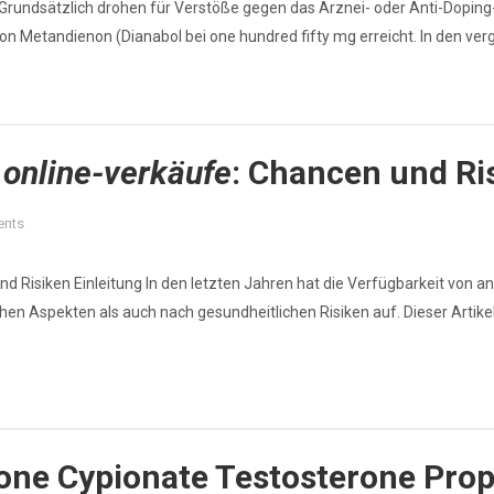
rundsätzlich drohen für Verstöße gegen das Arznei- oder Anti-Doping-
e von Metandienon (Dianabol bei one hundred fifty mg erreicht. In den v
 online-verkäufe
: Chancen und Ri
ents
nd Risiken Einleitung In den letzten Jahren hat die Verfügbarkeit von
chen Aspekten als auch nach gesundheitlichen Risiken auf. Dieser Artik
ne Cypionate Testosterone Prop