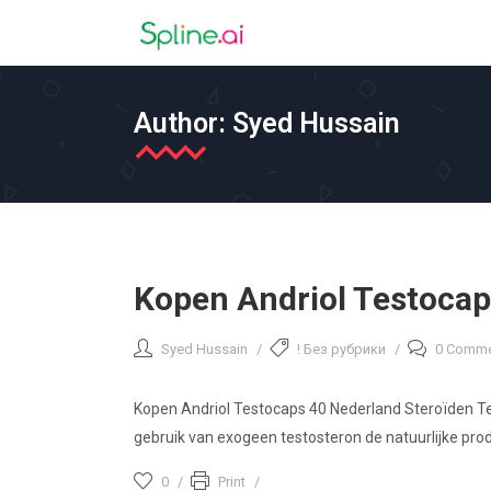
Author: Syed Hussain
Kopen Andriol Testocap
Syed Hussain
! Без рубрики
0 Comm
Kopen Andriol Testocaps 40 Nederland Steroïden Te
gebruik van exogeen testosteron de natuurlijke prod
0
Print