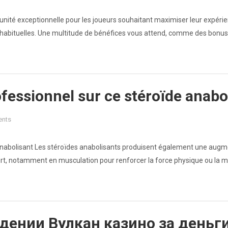
ité exceptionnelle pour les joueurs souhaitant maximiser leur expérie
abituelles. Une multitude de bénéfices vous attend, comme des bonus e
ofessionnel sur ce stéroïde anabo
ents
 anabolisant Les stéroïdes anabolisants produisent également une augme
ort, notamment en musculation pour renforcer la force physique ou la m
едении Вулкан казино за деньг