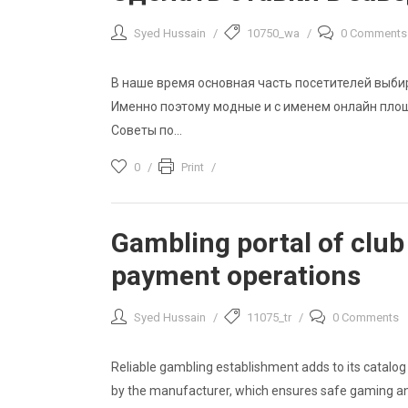
Syed Hussain
10750_wa
0 Comments
В наше время основная часть посетителей выбир
Именно поэтому модные и с именем онлайн площ
Советы по...
0
Print
Gambling portal of club
payment operations
Syed Hussain
11075_tr
0 Comments
Reliable gambling establishment adds to its catalog s
by the manufacturer, which ensures safe gaming and 