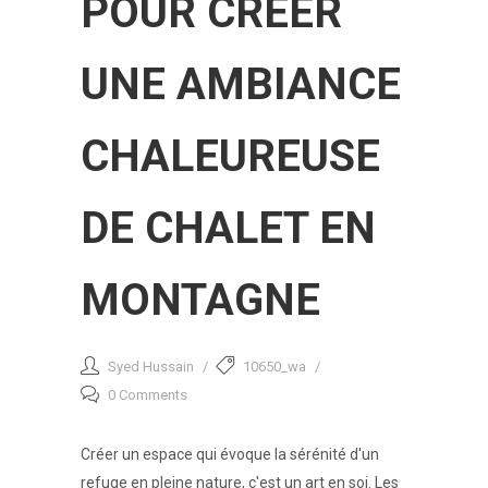
POUR CRÉER
UNE AMBIANCE
CHALEUREUSE
DE CHALET EN
MONTAGNE
Syed Hussain
10650_wa
0 Comments
Créer un espace qui évoque la sérénité d'un
refuge en pleine nature, c'est un art en soi. Les