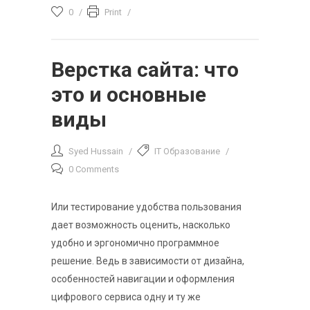
0
Print
Верстка сайта: что
это и основные
виды
Syed Hussain
IT Образование
0 Comments
Или тестирование удобства пользования
дает возможность оценить, насколько
удобно и эргономично программное
решение. Ведь в зависимости от дизайна,
особенностей навигации и оформления
цифрового сервиса одну и ту же