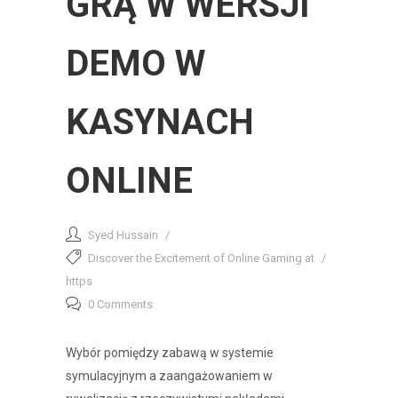
GRĄ W WERSJI
DEMO W
KASYNACH
ONLINE
Syed Hussain
Discover the Excitement of Online Gaming at
https
0 Comments
Wybór pomiędzy zabawą w systemie
symulacyjnym a zaangażowaniem w