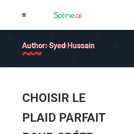
Author: Syed Hussain
Spline
/
Articles posted by Syed Hussain
(Page 158)
CHOISIR LE
PLAID PARFAIT