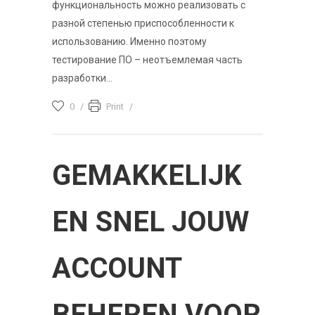
функциональность можно реализовать с
разной степенью приспособленности к
использованию. Именно поэтому
тестирование ПО – неотъемлемая часть
разработки...
0
Print
GEMAKKELIJK
EN SNEL JOUW
ACCOUNT
BEHEREN VOOR