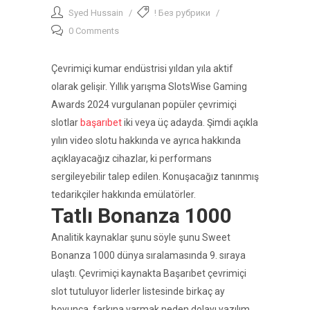
Syed Hussain
! Без рубрики
0 Comments
Çevrimiçi kumar endüstrisi yıldan yıla aktif
olarak gelişir. Yıllık yarışma SlotsWise Gaming
Awards 2024 vurgulanan popüler çevrimiçi
slotlar
başarıbet
iki veya üç adayda. Şimdi açıkla
yılın video slotu hakkında ve ayrıca hakkında
açıklayacağız cihazlar, ki performans
sergileyebilir talep edilen. Konuşacağız tanınmış
tedarikçiler hakkında emülatörler.
Tatlı Bonanza 1000
Analitik kaynaklar şunu söyle şunu Sweet
Bonanza 1000 dünya sıralamasında 9. sıraya
ulaştı. Çevrimiçi kaynakta Başarıbet çevrimiçi
slot tutuluyor liderler listesinde birkaç ay
boyunca. farkına varmak neden dolayı yazılım