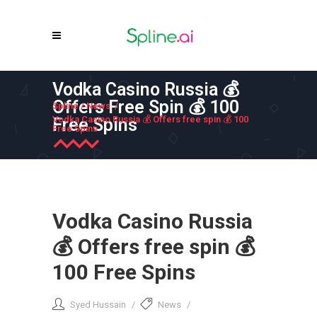
Vodka Casino Russia 💰
Offers Free Spin 💰 100
Spline
/
News
/
Vodka Casino Russia 💰 Offers free spin 💰 100
Free Spins
Free Spins
Vodka Casino Russia
💰 Offers free spin 💰
100 Free Spins
Syed Hussain
News