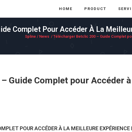
HOME
PRODUCT
SERV
uide Complet Pour Accéder À La Meilleu
Spline
/
News
/
Télécharger Betclic 200 – Guide Complet pou
 – Guide Complet pour Accéder à 
OMPLET POUR ACCÉDER À LA MEILLEURE EXPÉRIENCE 