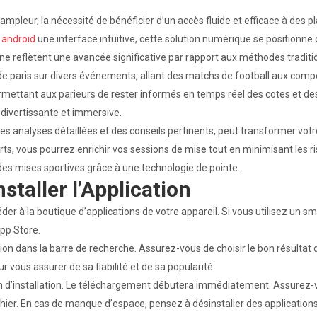
’ampleur, la nécessité de bénéficier d’un accès fluide et efficace à des
 android
une interface intuitive, cette solution numérique se positionn
ligne reflètent une avancée significative par rapport aux méthodes traditi
 de paris sur divers événements, allant des matchs de football aux compét
permettant aux parieurs de rester informés en temps réel des cotes et d
divertissante et immersive.
es analyses détaillées et des conseils pertinents, peut transformer vot
rts, vous pourrez enrichir vos sessions de mise tout en minimisant les
des mises sportives grâce à une technologie de pointe.
staller l’Application
r à la boutique d’applications de votre appareil. Si vous utilisez un s
App Store.
tion dans la barre de recherche. Assurez-vous de choisir le bon résultat
 vous assurer de sa fiabilité et de sa popularité.
uton d’installation. Le téléchargement débutera immédiatement. Assurez
chier. En cas de manque d’espace, pensez à désinstaller des applications 