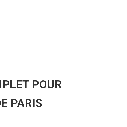
MPLET POUR
E PARIS