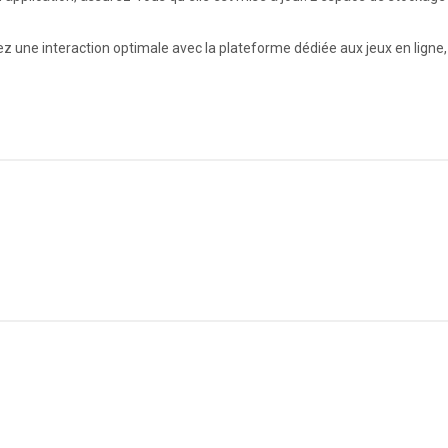
 une interaction optimale avec la plateforme dédiée aux jeux en ligne,