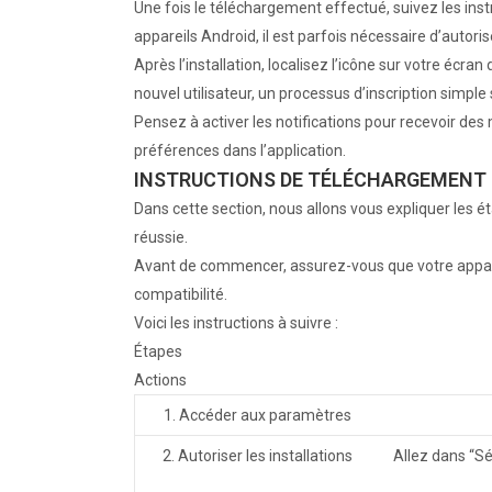
Une fois le téléchargement effectué, suivez les instru
appareils Android, il est parfois nécessaire d’autori
Après l’installation, localisez l’icône sur votre écr
nouvel utilisateur, un processus d’inscription simple 
Pensez à activer les notifications pour recevoir des
préférences dans l’application.
INSTRUCTIONS DE TÉLÉCHARGEMENT 
Dans cette section, nous allons vous expliquer les é
réussie.
Avant de commencer, assurez-vous que votre apparei
compatibilité.
Voici les instructions à suivre :
Étapes
Actions
1. Accéder aux paramètres
2. Autoriser les installations
Allez dans “Sé