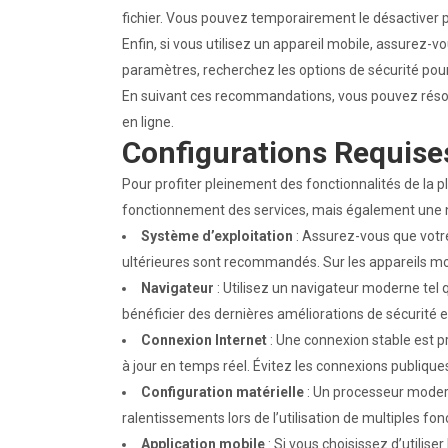
fichier. Vous pouvez temporairement le désactiver pou
Enfin, si vous utilisez un appareil mobile, assurez-
paramètres, recherchez les options de sécurité pour 
En suivant ces recommandations, vous pouvez résoudr
en ligne.
Configurations Requises
Pour profiter pleinement des fonctionnalités de la p
fonctionnement des services, mais également une na
Système d’exploitation
: Assurez-vous que votre
ultérieures sont recommandés. Sur les appareils mobi
Navigateur
: Utilisez un navigateur moderne tel 
bénéficier des dernières améliorations de sécurité 
Connexion Internet
: Une connexion stable est 
à jour en temps réel. Évitez les connexions publique
Configuration matérielle
: Un processeur moder
ralentissements lors de l’utilisation de multiples f
Application mobile
: Si vous choisissez d’utilise