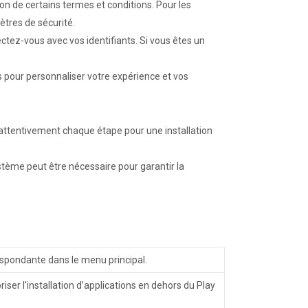
tion de certains termes et conditions. Pour les
ètres de sécurité.
nectez-vous avec vos identifiants. Si vous êtes un
s pour personnaliser votre expérience et vos
z attentivement chaque étape pour une installation
tème peut être nécessaire pour garantir la
espondante dans le menu principal.
iser l’installation d’applications en dehors du Play