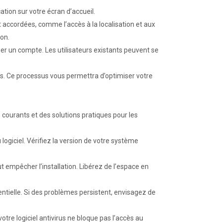
cation sur votre écran d’accueil.
 accordées, comme l’accès à la localisation et aux
ion.
réer un compte. Les utilisateurs existants peuvent se
tés. Ce processus vous permettra d’optimiser votre
s courants et des solutions pratiques pour les
ogiciel. Vérifiez la version de votre système
t empêcher l’installation. Libérez de l’espace en
ntielle. Si des problèmes persistent, envisagez de
re logiciel antivirus ne bloque pas l’accès au