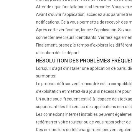
Attendez que l’installation soit terminée. Vous verrez
Avant d’ouvrir l’application, accédez aux paramètre
notifications. Cela vous permettra de recevoir des mi
Après cette vérification, lancez l’application. Si vo
connecter avec leurs identifiants. Vérifiez égalem
Finalement, prenez le temps d’explorer les différent
utilisation dès le départ.
RÉSOLUTION DES PROBLÈMES FRÉQUE
Lorsqu’il s’agit d’installer une application de paris
surmonter.
Le premier défi souvent rencontré est la compatibili
d’exploitation et mettez-la à jour si nécessaire pou
Un autre souci fréquent est lié à l’espace de stocka
supprimant des fichiers ou des applications non uti
Les connexions Internet instables peuvent également
redémarrer votre routeur ou de vous rapprocher de 
Des erreurs lors du téléchargement peuvent égalemen