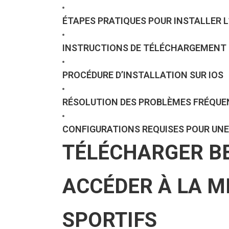
ÉTAPES PRATIQUES POUR INSTALLER L
INSTRUCTIONS DE TÉLÉCHARGEMENT 
PROCÉDURE D’INSTALLATION SUR IOS
RÉSOLUTION DES PROBLÈMES FRÉQUE
CONFIGURATIONS REQUISES POUR UNE
TÉLÉCHARGER BE
ACCÉDER À LA M
SPORTIFS