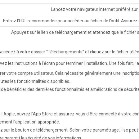
Lancez votre navigateur Internet préféré sur l
Entrez l’URL recommandée pour accéder au fichier de l’outil. Assurez-v
Appuyez sur le lien de téléchargement et attendez que le fichier
ccédez à votre dossier “Téléchargements” et cliquez sur le fichier télé
vez les instructions à l’écran pour terminer l’installation. Une fois fait,
igurer votre compte utilisateur. Cela nécessite généralement une inscrip
toutes les fonctionnalités disponibles.
n de bénéficier des dernières fonctionnalités et améliorations de sécur
.
l Apple, ouvrez l’App Store et assurez-vous d’être connecté à votre co
ement l’application appropriée.
ez sur le bouton de téléchargement. Selon votre paramétrage, il se peut
pe garantit la sécurité de vos informations.