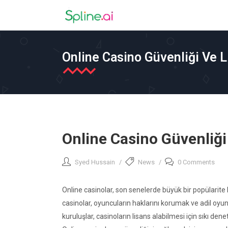
Online Casino Güvenliği Ve L
Online Casino Güvenliği
Syed Hussain
News
0 Comments
Online casinolar, son senelerde büyük bir popülarite
casinolar, oyuncuların haklarını korumak ve adil oyun 
kuruluşlar, casinoların lisans alabilmesi için sıkı de