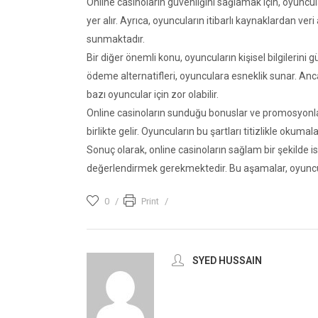
Online casinoların güvenliğini sağlamak için, oyuncul
yer alır. Ayrıca, oyuncuların itibarlı kaynaklardan ve
sunmaktadır.
Bir diğer önemli konu, oyuncuların kişisel bilgilerini 
ödeme alternatifleri, oyunculara esneklik sunar. Anc
bazı oyuncular için zor olabilir.
Online casinoların sunduğu bonuslar ve promosyonlar da
birlikte gelir. Oyuncuların bu şartları titizlikle okum
Sonuç olarak, online casinoların sağlam bir şekilde 
değerlendirmek gerekmektedir. Bu aşamalar, oyuncula
0
Print
SYED HUSSAIN