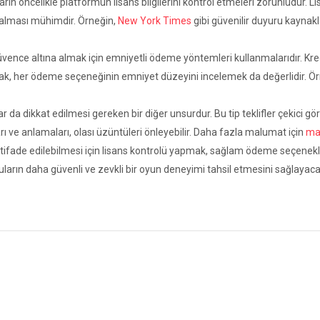
arın öncelikle platformun lisans bilgilerini kontrol etmeleri zorunludur. 
ri alması mühimdir. Örneğin,
New York Times
gibi güvenilir duyuru kaynakl
güvence altına almak için emniyetli ödeme yöntemleri kullanmalarıdır. Kredi
ak, her ödeme seçeneğinin emniyet düzeyini incelemek da değerlidir. Örneğ
 dikkat edilmesi gereken bir diğer unsurdur. Bu tip teklifler çekici görüns
aları ve anlamaları, olası üzüntüleri önleyebilir. Daha fazla malumat için
ma
istifade edilebilmesi için lisans kontrolü yapmak, sağlam ödeme seçenekl
rın daha güvenli ve zevkli bir oyun deneyimi tahsil etmesini sağlayacak