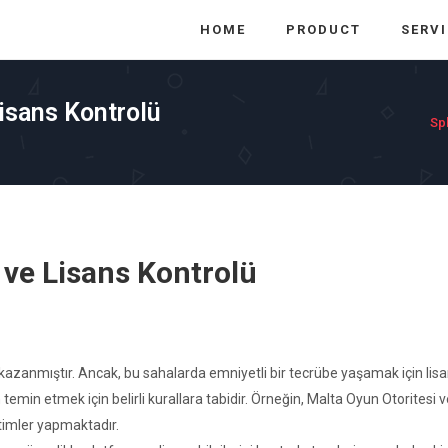
HOME
PRODUCT
SERV
isans Kontrolü
Sp
 ve Lisans Kontrolü
 kazanmıştır. Ancak, bu sahalarda emniyetli bir tecrübe yaşamak için lisa
temin etmek için belirli kurallara tabidir. Örneğin, Malta Oyun Otoritesi ve
netimler yapmaktadır.