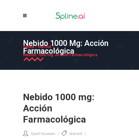
Nebido 1000 Mg: Acción
Spline
/
steroid
/
Farmacológica
Nebido 1000 mg: Acción Farmacológica
Nebido 1000 mg:
Acción
Farmacológica
Syed Hussain
steroid