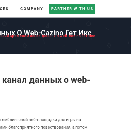
ICES
COMPANY
PARTNER WITH US
ных О Web-Cazino Гет Икс
ный временем канал данных о web-cazino Гет Икс
канал данных о web-
ку гемблинговой веб-площадки для игры на
ками благоприятного повествования, а потом