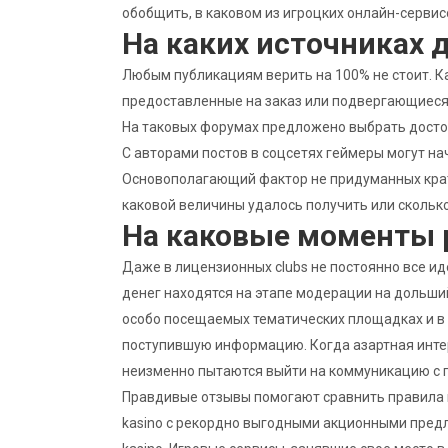
обобщить, в каковом из игроцких онлайн-сервис
На каких источниках 
Любым публикациям верить на 100% не стоит. К
предоставленные на заказ или подвергающиеся 
На таковых форумах предложено выбрать досто
С авторами постов в соцсетях геймеры могут н
Основополагающий фактор не придуманных крат
каковой величины удалось получить или сколько
На каковые моменты 
Даже в лицензионных clubs не постоянно все и
денег находятся на этапе модерации на дольши
особо посещаемых тематических площадках и в 
поступившую информацию. Когда азартная интер
неизменно пытаются выйти на коммуникацию с 
Правдивые отзывы помогают сравнить правила в
kasino с рекордно выгодными акционными пред