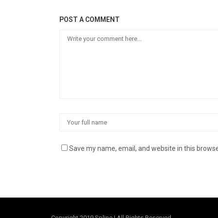
POST A COMMENT
Save my name, email, and website in this browse
Copyright 2019 Spline | All Rights Reserved