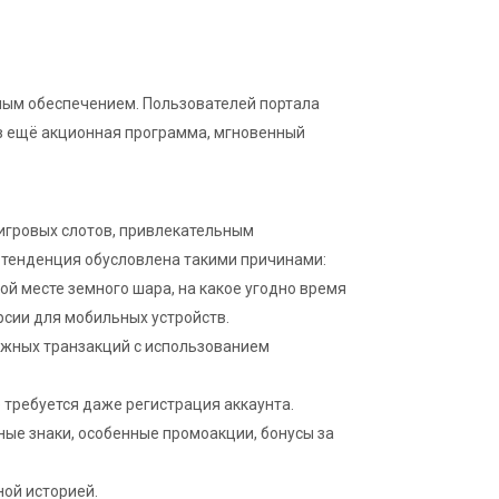
ным обеспечением. Пользователей портала
ов ещё акционная программа, мгновенный
игровых слотов, привлекательным
 тенденция обусловлена такими причинами:
дой месте земного шара, на какое угодно время
рсии для мобильных устройств.
ежных транзакций с использованием
 требуется даже регистрация аккаунта.
ые знаки, особенные промоакции, бонусы за
ной историей.