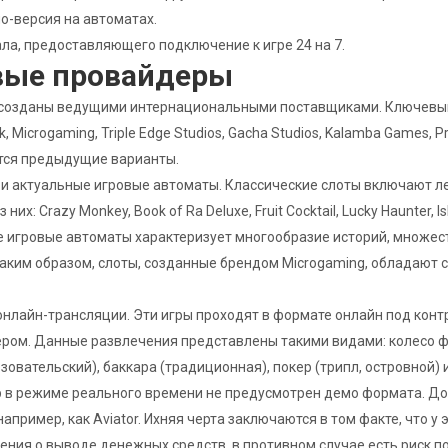
о-версия на автоматах.
ла, предоставляющего подключение к игре 24 на 7.
овые провайдеры
созданы ведущими интернациональными поставщиками. Ключевым
Microgaming, Triple Edge Studios, Gacha Studios, Kalamba Games, Pr
тся предыдущие варианты.
 и актуальные игровые автоматы. Классические слоты включают л
их: Crazy Monkey, Book of Ra Deluxe, Fruit Cocktail, Lucky Haunter,
 игровые автоматы характеризует многообразие историй, множес
им образом, слоты, созданные брендом Microgaming, обладают ст
нлайн-трансляции. Эти игры проходят в формате онлайн под конт
лером. Данные развлечения представлены такими видами: колесо ф
зовательский), баккара (традиционная), покер (трипл, островной)
 в режиме реального времени не предусмотрен демо формата. Дос
пример, как Aviator. Ихняя черта заключаются в том факте, что у 
ения о выводе денежных средств, в противном случае есть риск п