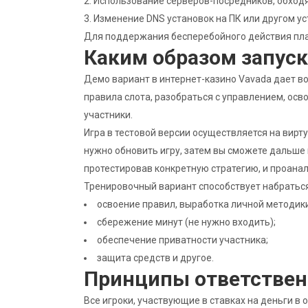
Использование серверов-посредников, обходя
Изменение DNS установок на ПК или другом ус
Для поддержания бесперебойного действия пла
Каким образом запус
Демо вариант в интернет-казино Vavada дает во
правила слота, разобраться с управлением, осв
участники.
Игра в тестовой версии осуществляется на вирт
нужно обновить игру, затем вы сможете дальше
протестировав конкретную стратегию, и проана
Тренировочный вариант способствует набраться
освоение правил, выработка личной методики
сбережение минут (не нужно входить);
обеспечение приватности участника;
защита средств и другое.
Принципы ответственн
Все игроки, участвующие в ставках на деньги 