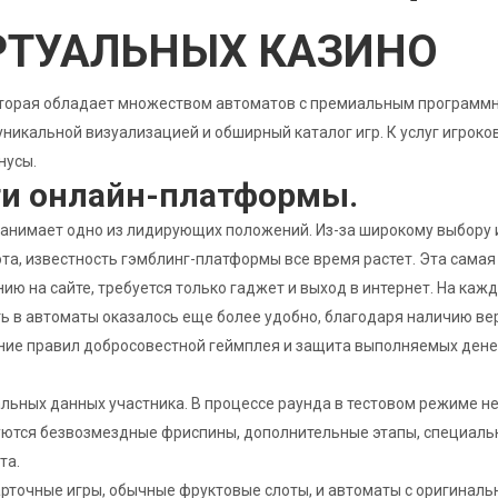
РТУАЛЬНЫХ КАЗИНО
оторая обладает множеством автоматов с премиальным программ
уникальной визуализацией и обширный каталог игр. К услуг игрок
нусы.
и онлайн-платформы.
занимает одно из лидирующих положений. Из-за широкому выбору 
а, известность гэмблинг-платформы все время растет. Эта самая
ию на сайте, требуется только гаджет и выход в интернет. На каж
ать в автоматы оказалось еще более удобно, благодаря наличию ве
ние правил добросовестной геймплея и защита выполняемых ден
льных данных участника. В процессе раунда в тестовом режиме не
уются безвозмездные фриспины, дополнительные этапы, специальн
та.
арточные игры, обычные фруктовые слоты, и автоматы с оригиналь