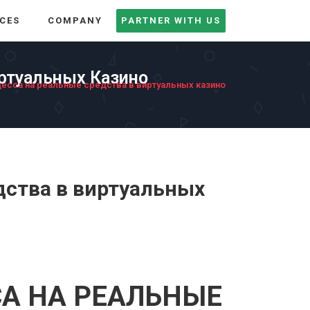
ICES
COMPANY
PARTNER WITH US
иртуальных Казино
цесса на реальные средства в виртуальных казино
дства в виртуальных
А НА РЕАЛЬНЫЕ