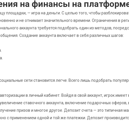
ения на финансы на платформе
цу площадки, — игра на деньги. С целью того, чтобы разблокирова
новенно и не отнимает значительного времени. Ограничения в рег
нального аккаунта требуется подобрать один из методов, посредс
ообщения. Создание аккаунта включает в себя различных шагов:
.
а.
циальные сети становится легче. Всего лишь подобрать популярну
 авторизации в личный кабинет. Войдя в свой аккаунт, игрок име
увеличение ставочного аккаунта, включение подарочных оферов, 
лучение призов и многое другое. Депозит счета — это типичная м
ожно с применением одной и той же платежки. Депозит производит