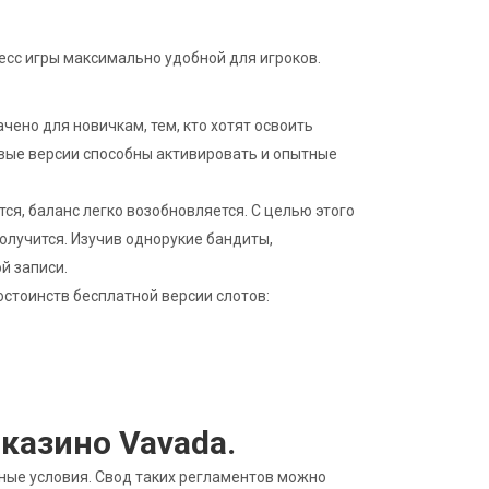
сс игры максимально удобной для игроков.
чено для новичкам, тем, кто хотят освоить
товые версии способны активировать и опытные
ся, баланс легко возобновляется. С целью этого
олучится. Изучив однорукие бандиты,
й записи.
стоинств бесплатной версии слотов:
казино Vavada.
нные условия. Свод таких регламентов можно