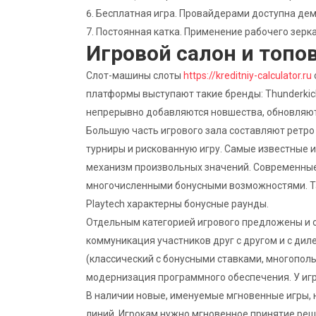
Бесплатная игра. Провайдерами доступна дем
Постоянная катка. Применение рабочего зерка
Игровой салон и топ
Слот-машины слоты
https://kreditniy-calculator.ru
платформы выступают такие бренды: Thunderkick, 
непрерывно добавляются новшества, обновляю
Большую часть игрового зала составляют ретро
турниры и рискованную игру. Самые известные из н
механизм произвольных значений. Современные
многочисленными бонусными возможностями. Так
Playtech характерны бонусные раунды.
Отдельным категорией игрового предложены и о
коммуникация участников друг с другом и с ди
(классический с бонусными ставками, многополь
модернизация программного обеспечения. У игр
В наличии новые, именуемые мгновенные игры, на
линий. Игрокам нужно мгновенное принятие реш