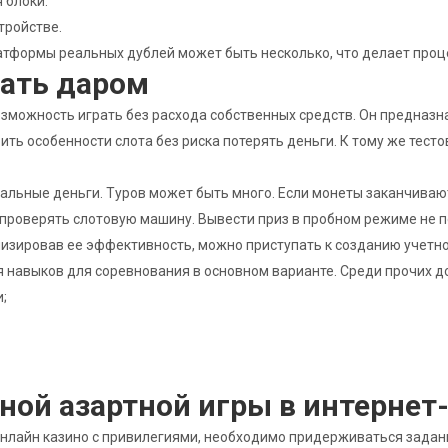
 блоки.
тройстве.
тформы реальных дублей может быть несколько, что делает проце
кать даром
зможность играть без расхода собственных средств. Он предназна
оить особенности слота без риска потерять деньги. К тому же тес
уальные деньги. Туров может быть много. Если монеты заканчивают
 проверять слотовую машину. Вывести приз в пробном режиме не п
лизировав ее эффективность, можно приступать к созданию учетно
 навыков для соревнования в основном варианте. Среди прочих до
;
ой азартной игры в интернет-
в онлайн казино с привилегиями, необходимо придерживаться зада