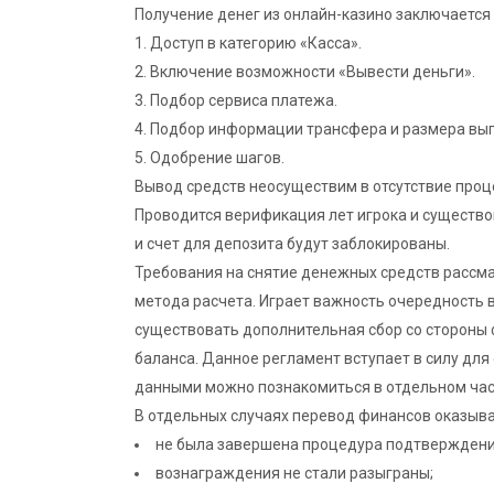
Получение денег из онлайн-казино заключается 
Доступ в категорию «Касса».
Включение возможности «Вывести деньги».
Подбор сервиса платежа.
Подбор информации трансфера и размера вы
Одобрение шагов.
Вывод средств неосуществим в отсутствие про
Проводится верификация лет игрока и существо
и счет для депозита будут заблокированы.
Требования на снятие денежных средств рассм
метода расчета. Играет важность очередность 
существовать дополнительная сбор со стороны
баланса. Данное регламент вступает в силу дл
данными можно познакомиться в отдельном час
В отдельных случаях перевод финансов оказыва
не была завершена процедура подтверждения
вознаграждения не стали разыграны;