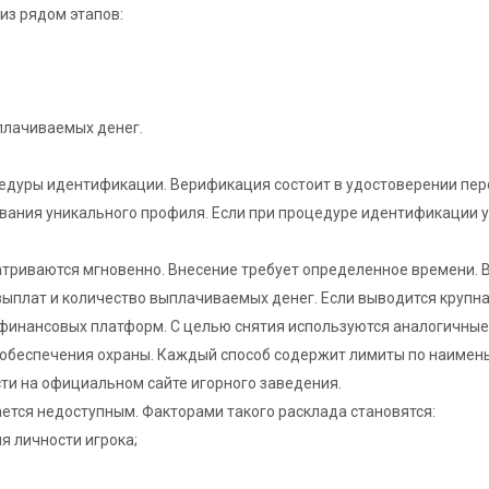
из рядом этапов:
плачиваемых денег.
цедуры идентификации. Верификация состоит в удостоверении пер
вания уникального профиля. Если при процедуре идентификации у
атриваются мгновенно. Внесение требует определенное времени. 
выплат и количество выплачиваемых денег. Если выводится крупн
 финансовых платформ. С целью снятия используются аналогичные
я обеспечения охраны. Каждый способ содержит лимиты по наимень
ти на официальном сайте игорного заведения.
ется недоступным. Факторами такого расклада становятся:
 личности игрока;