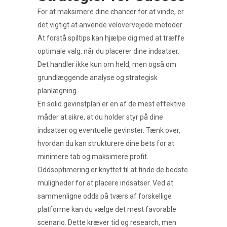
For at maksimere dine chancer for at vinde, er
det vigtigt at anvende velovervejede metoder.
At forstå spiltips kan hjælpe dig med at træffe
optimale valg, når du placerer dine indsatser.
Det handler ikke kun om held, men også om
grundlæggende analyse og strategisk
planlægning.
En solid gevinstplan er en af de mest effektive
måder at sikre, at du holder styr på dine
indsatser og eventuelle gevinster. Tænk over,
hvordan du kan strukturere dine bets for at
minimere tab og maksimere profit.
Oddsoptimering er knyttet til at finde de bedste
muligheder for at placere indsatser. Ved at
sammenligne odds på tværs af forskellige
platforme kan du vælge det mest favorable
scenario. Dette kræver tid og research, men