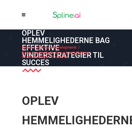
OPLEV
HEMMELIGHEDERNE BAG
EFFEKTIVE
Spline
/
Software development
/
Oplev hemmelighederne bag effektive
VINDERSTRATEGIER TIL
vinderstrategier til succes
SUCCES
OPLEV
HEMMELIGHEDERN