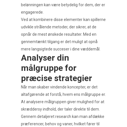
belønningen kan være betydelig for dem, der er
engagerede.
Ved at kombinere disse elementer kan spillerne
udvikle strålende metoder, der sikrer, at de
opnår de mest ønskede resultater. Med en
gennemtænkt tilgang er det muligt at opnå
mere langsigtede succeser i dine væddemål.
Analyser din
målgruppe for
præcise strategier
Når man skaber vindende koncepter, er det
altafgørende at forstå, hvem ens målgruppe er.
At analysere målgruppen giver mulighed for at
skræddersy indhold, der taler direkte til dem.
Gennem detaljeret research kan man afdække
præferencer, behov og vaner, hvilket fører til