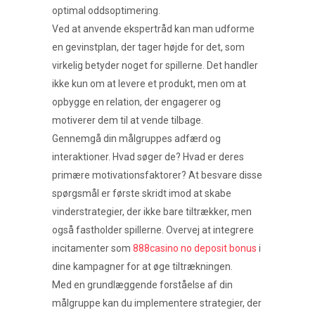
optimal oddsoptimering.
Ved at anvende ekspertråd kan man udforme
en gevinstplan, der tager højde for det, som
virkelig betyder noget for spillerne. Det handler
ikke kun om at levere et produkt, men om at
opbygge en relation, der engagerer og
motiverer dem til at vende tilbage.
Gennemgå din målgruppes adfærd og
interaktioner. Hvad søger de? Hvad er deres
primære motivationsfaktorer? At besvare disse
spørgsmål er første skridt imod at skabe
vinderstrategier, der ikke bare tiltrækker, men
også fastholder spillerne. Overvej at integrere
incitamenter som
888casino no deposit bonus
i
dine kampagner for at øge tiltrækningen.
Med en grundlæggende forståelse af din
målgruppe kan du implementere strategier, der