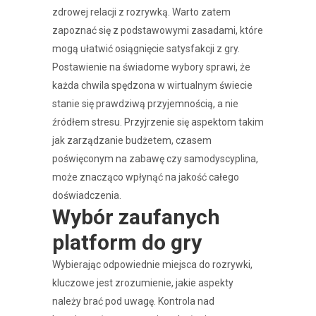
zdrowej relacji z rozrywką. Warto zatem
zapoznać się z podstawowymi zasadami, które
mogą ułatwić osiągnięcie satysfakcji z gry.
Postawienie na świadome wybory sprawi, że
każda chwila spędzona w wirtualnym świecie
stanie się prawdziwą przyjemnością, a nie
źródłem stresu. Przyjrzenie się aspektom takim
jak zarządzanie budżetem, czasem
poświęconym na zabawę czy samodyscyplina,
może znacząco wpłynąć na jakość całego
doświadczenia.
Wybór zaufanych
platform do gry
Wybierając odpowiednie miejsca do rozrywki,
kluczowe jest zrozumienie, jakie aspekty
należy brać pod uwagę. Kontrola nad