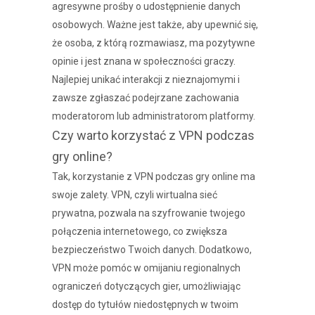
agresywne prośby o udostępnienie danych
osobowych. Ważne jest także, aby upewnić się,
że osoba, z którą rozmawiasz, ma pozytywne
opinie i jest znana w społeczności graczy.
Najlepiej unikać interakcji z nieznajomymi i
zawsze zgłaszać podejrzane zachowania
moderatorom lub administratorom platformy.
Czy warto korzystać z VPN podczas
gry online?
Tak, korzystanie z VPN podczas gry online ma
swoje zalety. VPN, czyli wirtualna sieć
prywatna, pozwala na szyfrowanie twojego
połączenia internetowego, co zwiększa
bezpieczeństwo Twoich danych. Dodatkowo,
VPN może pomóc w omijaniu regionalnych
ograniczeń dotyczących gier, umożliwiając
dostęp do tytułów niedostępnych w twoim