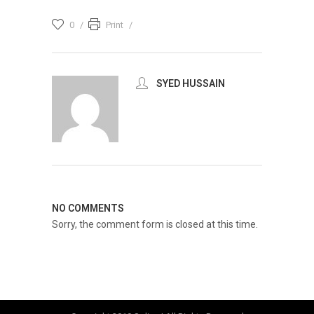
0
Print
SYED HUSSAIN
NO COMMENTS
Sorry, the comment form is closed at this time.