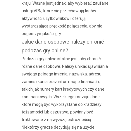
kraju. Ważne jest jednak, aby wybierać zaufane
usługi VPN, które nie przechowują logów
aktywności użytkowników i oferują
wystarczającą prędkość połączenia, aby nie
pogorszyć jakości gry.
Jakie dane osobowe należy chronić
podczas gry online?
Podczas gry online istotne jest, aby chronić
różne dane osobowe. Należy unikać ujawniania
swojego pełnego imienia, nazwiska, adresu
zamieszkania oraz informacji o finansach,
takich jak numery kart kredytowych czy dane
kont bankowych. Wszelkiego rodzaju dane,
które mogą być wykorzystane do kradzieży
tożsamości lub oszustwa, powinny być
traktowane z najwyższą ostrożnością.
Niektórzy gracze decydują się na użycie