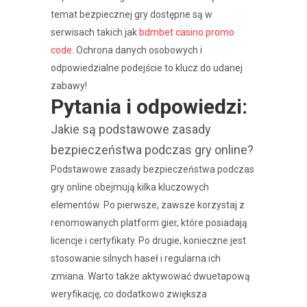
temat bezpiecznej gry dostępne są w
serwisach takich jak
bdmbet casino promo
code
. Ochrona danych osobowych i
odpowiedzialne podejście to klucz do udanej
zabawy!
Pytania i odpowiedzi:
Jakie są podstawowe zasady
bezpieczeństwa podczas gry online?
Podstawowe zasady bezpieczeństwa podczas
gry online obejmują kilka kluczowych
elementów. Po pierwsze, zawsze korzystaj z
renomowanych platform gier, które posiadają
licencje i certyfikaty. Po drugie, konieczne jest
stosowanie silnych haseł i regularna ich
zmiana. Warto także aktywować dwuetapową
weryfikację, co dodatkowo zwiększa