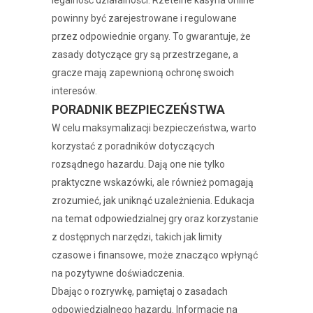
legalność działalności. Rzetelne kasyna online
powinny być zarejestrowane i regulowane
przez odpowiednie organy. To gwarantuje, że
zasady dotyczące gry są przestrzegane, a
gracze mają zapewnioną ochronę swoich
interesów.
PORADNIK BEZPIECZEŃSTWA
W celu maksymalizacji bezpieczeństwa, warto
korzystać z poradników dotyczących
rozsądnego hazardu. Dają one nie tylko
praktyczne wskazówki, ale również pomagają
zrozumieć, jak uniknąć uzależnienia. Edukacja
na temat odpowiedzialnej gry oraz korzystanie
z dostępnych narzędzi, takich jak limity
czasowe i finansowe, może znacząco wpłynąć
na pozytywne doświadczenia.
Dbając o rozrywkę, pamiętaj o zasadach
odpowiedzialnego hazardu. Informacje na