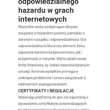
odpowiedzialnego
hazardu w grach
internetowych
Wszystkie osoby podejmujące decyzje
związane z hazardem powinny pamiętać o
zdrowym rozsądku i odpowiedzialności. Gra
odpowiedzialna to kluczowy element, który
zapewnia zarówno bezpieczeństwo, jak i
przyjemność z rozrywki. Warto ustalić swoje
limity finansowe, by unikać nieprzewidzianych
sytuacji. Kontrola wydatków pomaga w
uniknięciu problemów i stresu związanych z
nadmiernym zaangażowaniem.
CERTYFIKATY I REGULACJE
Wybierając platformę do gier, nie zapominaj o
sprawdzeniu certyfikatów potwierdzających