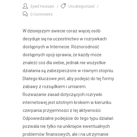
Syed Hussain
Uncategorized
0 Comments
W dzisiejszym świecie coraz więcej osób
decyduje się na uczestnictwo w rozrywkach
dostępnych w Internecie. Różnorodność
dostępnych opcji sprawia, że każdy może
znaleźć coś dla siebie, jednak nie wszystkie
działania są zabezpieczone w równym stopniu.
Dlatego kluczowe jest, aby podejść do tej formy
zabawy z rozsądkiem i umiarem.
Rozważanie zasad dotyczących rozrywki
internetowej jest istotnym krokiem w kierunku
czerpania przyjemności z tej aktywności.
Odpowiedzialne podejście do tego typu działań
pozwala nie tylko na uniknięcie ewentualnych
problemów finansowych, ale i na utrzymanie