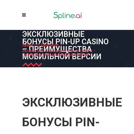
ЭКСКЛЮЗИВНЫЕ
БОНУСЫ PIN-UP CASINO
Spline
/
IT Education
/
– ПРЕИМУЩЕСТВА
Эксклюзивные бонусы Pin-up Casino –
МОБИЛЬНОЙ ВЕРСИИ
Преимущества мобильной версии
ЭКСКЛЮЗИВНЫЕ
БОНУСЫ PIN-