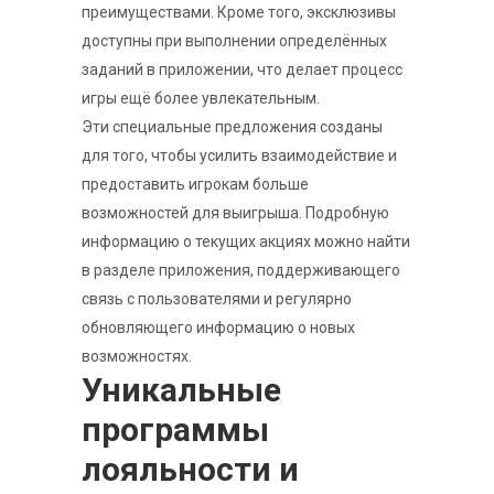
преимуществами. Кроме того, эксклюзивы
доступны при выполнении определённых
заданий в приложении, что делает процесс
игры ещё более увлекательным.
Эти специальные предложения созданы
для того, чтобы усилить взаимодействие и
предоставить игрокам больше
возможностей для выигрыша. Подробную
информацию о текущих акциях можно найти
в разделе приложения, поддерживающего
связь с пользователями и регулярно
обновляющего информацию о новых
возможностях.
Уникальные
программы
лояльности и