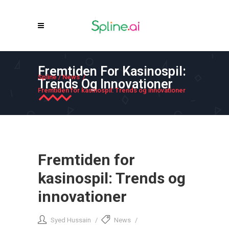
Fremtiden For Kasinospil:
Spline
/
News
/
Trends Og Innovationer
Fremtiden for kasinospil: Trends og innovationer
Fremtiden for
kasinospil: Trends og
innovationer
Syed Hussain
News