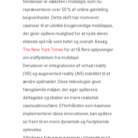
tendenser er væksten i mobilspil, som nu
repræsenterer over 50 % af online gambling-
begivenheder. Dette skift har motiveret
casinoer til at udvikle brugervenlige mobilapps,
der giver spillere mulighed for at nyde deres
elskede spil når som helst og overalt. Besøg
The New York Times
for at få flere oplysninger
om indflydelsen fra mobilspil.
Derudover er integrationen af ​​virtual reality
(VR) og augmented reality (AR) indstillet til at
ændre spilmødet. Disse teknologier giver
fængslende miljøer, der øger spillerens
deltagelse og skaber en mere realistisk
casinoatmosfære. Efterhånden som kasinoer
implementerer disse innovationer, kan spillere
se frem til en mere dynamisk og fordybende
oplevelse.
Yderligere fokuserer kasinoer i stigende grad