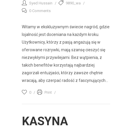
Syed Hussain
9890_wa
0 Comments
Witamy w ekskluzywnym świecie nagród, gdzie
lojalność jest doceniana na każdym kroku.
Użytkownicy, którzy z pasją angażują się w
oferowane rozrywki, mają szansę cieszyć się
niezwykłymi przywilejami. Bez wątpienia, z
takich benefitów korzystają najbardziej
zagorzali entuzjaści, którzy zawsze chętnie
wracają, aby czerpać radość z fascynujących...
0
Print
KASYNA