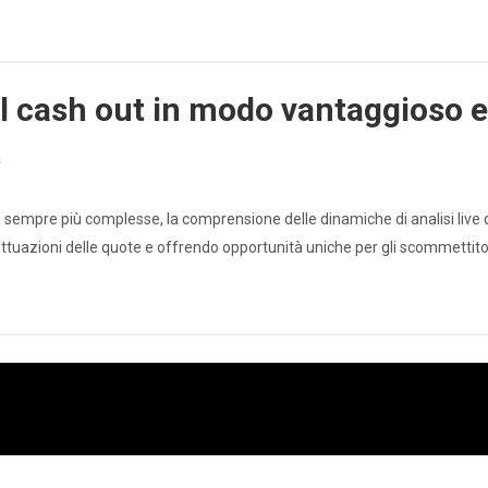
e il cash out in modo vantaggioso
s
o sempre più complesse, la comprensione delle dinamiche di analisi liv
uttuazioni delle quote e offrendo opportunità uniche per gli scommettitor