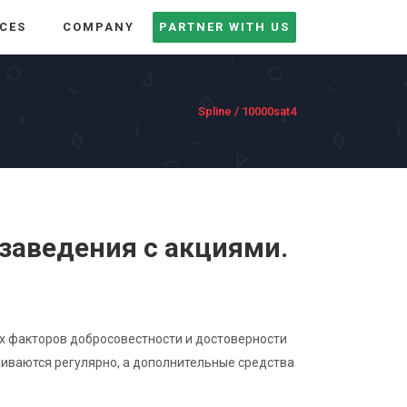
ICES
COMPANY
PARTNER WITH US
Spline
/
10000sat4
заведения с акциями.
х факторов добросовестности и достоверности
аиваются регулярно, а дополнительные средства
.