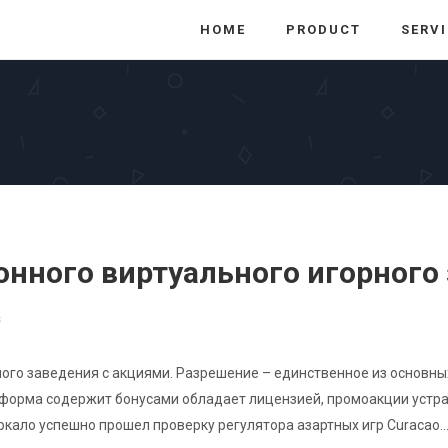
HOME
PRODUCT
SERV
нного виртуального игорного 
s
ого заведения с акциями. Разрешение – единственное из основны
атформа содержит бонусами обладает лицензией, промоакции устр
ркало успешно прошел проверку регулятора азартных игр Curacao..