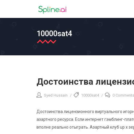
10000sat4
Достоинства лицензио
Syed Hussain
10000sat4
0 Comment
Достоинства лицензионного виртуального игорн
азартного ресурса. Если интернет гэмблинг-пл
вполне реально отыграть. Азартный клуб up x зе